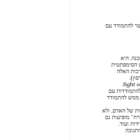
שר להתמודד עם 
נה, היא 
 הסימפתטית 
רכות האלה 
ון).
התמודדות עם 
 ממש להתמודד 
ת של האדם, ולא 
"הילחם או ברח" מופיעות גם 
ות ועוד. 
, או משבר כמו זה שחווינו כולנו באותה השבת השחורה ב-7.10.23, התגובה 