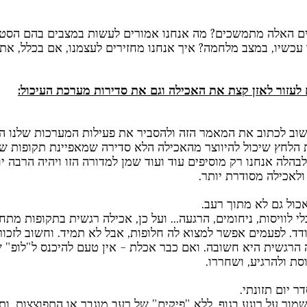
ם האלה מתמשכים? מה אנחנו אמורים לעשות במצבים בהם הסטרס
עכשיו, במצב מלחמה? איך אנחנו מחזירים לעצמנו, אם בכלל, את 
 לעזור לאזן קצת את האכילה וגם את סדירות מערכת העיכול:
וב לכתוב את המאמר הזה ולהסביר את פעילות המערכות שלנו היא
 הלחץ שיכול להיווצר מהאכילה הלא סדירה שמאפיינת תקופות של
בהלה אנחנו רק מוסיפים עוד ועוד שמן למדורה הזו ויהיה הרבה יו
ולאכילה מסודרת יותר. 
י לוויסות, ניחומים, הרגעה... ועל כן, אכילה רגשית בתקופות מתח
ודד. לפעמים אפשר למצוא לה חלופות, אבל לא תמיד. וחשוב לזכו
הרגשית היא חשובה. ואם כבר אכלת - אין טעם להיכנס ל"לופ" 
סת ולהרגיע, ושחררו.
מור על רוגע בגוף, ללא "פיקים" של רעב מוגבר או התפוצצות, ותע