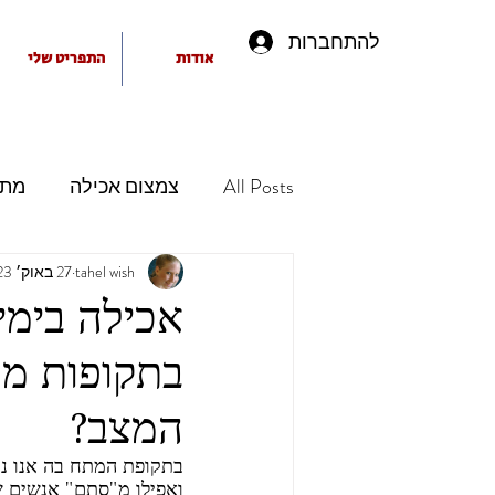
להתחברות
אודות
התפריט שלי
All Posts
צמצום אכילה
מתכ
אכילה בימי לחימה
tahel wish
27 באוק׳ 2023
סטרס
אכילה בימי
בתקופות מ
המצב?
בתקופת המתח בה אנו נמ
ואפילו מ"סתם" אנשים ש