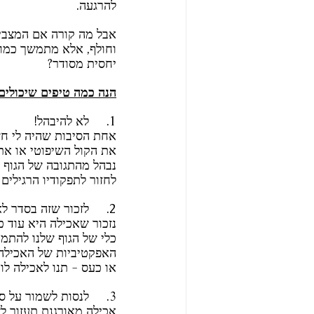
להרגעה. 
אבל מה קורה אם המצבי
וחולף, אלא מתמשך כמו 
יחסית מסודר? 
הנה כמה טיפים שיכולים
1.     לא להיבהל! 
אחת הסיבות שהיה לי חש
את הקול השיפוטי או את
נבהל מהתגובה של הגוף ל
לחזור לתפקודיו הרגילים 
2.     לזכור שזה בסדר לאכול גם לא מתוך רעב. 
נזכור שאכילה היא עוד כל
כלי של הגוף שלנו להתמ
האפקטיביות של האכילה 
או כעס - תנו לאכילה לוו
3.     לנסות לשמור על סדר יום תזונתי.
אכילה מאורגנת תעזור לש