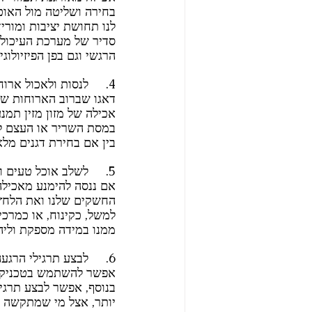
בחירה ושליטה מול האוכל
לנו תחושת יציבות ומורי
סדיר של מערכת העיכול.
הרגשי וגם בפן הפיזיולוגי.
4.     לנסות ולאכול ארוחות מורכבות ומאוזנות.
דאגו שברוב הארוחות של
אכילה של מזון מזין תמנ
במסת השריר או העצם לאור
בין אם בחירת דגנים מלא
5.     לשלב אוכל טעים ומנחם לאורך היום. 
אם ננסה להימנע מאכילה
החשקים שלנו ואת הלחץ 
למשל, כקינוח, או כמרכ
ממנו במידה מספקת וליהנ
6.     לבצע תרגילי הרגעה ונשימות.
אפשר להשתמש בטכניקות 
בנוסף, אפשר לבצע תרגיל
יותר, אצל מי שמתקשה ב