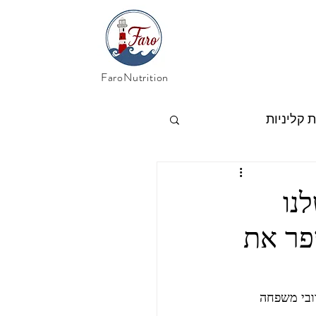
FaroNutrition
 קליניות
יפים
מחלות מעי
נו
פר את
ובי משפחה 