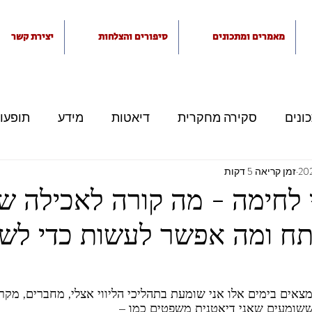
מאמרים ומתכונים
סיפורים והצלחות
יצירת קשר
ונים
סקירה מחקרית
דיאטות
מידע
תופעות
זמן קריאה 5 דקות
אכילה רגשית
בררנות אכילה
תזונת ילדים
ט
 לחימה - מה קורה לאכילה של
תח ומה אפשר לעשות כדי לש
צאים בימים אלו אני שומעת בתהליכי הליווי אצלי, מחברים, מקר
שומעים שאני דיאטנית משפטים כמו – 