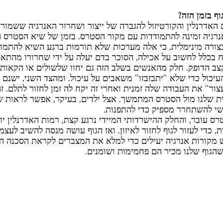
ף בזמן הזה?
האדרנלין והקורטיזול להגברה של ייצור ושחרור האנרגיה ששמורה
נרגיה זמינה להתמודדות עם מקור הסטרס. בזמן של שיא הסטרס הת
צורה מינימלית, כי אלה מערכות שלא תורמות ברגע השיא להתמוד
ח בכלל לחשוב על אכילה, הסוכר בדם יעלה על ידי שחרורו מהתאי
קצב הדופק. חלק מהאנשים בשלב הזה גם יחוו שלשולים או הקאות כ
יכול כדי שלא "יתבזבזו" משאבים על עיכול. ומהצד השני, ישנם
ר" את העבודה שלה זמנית ואחרי זה יקח לה זמן לחזור לתלם. ז
ת שלנו מול הסטרס המתמשך. אצל ילדים, בעיקר, אפשר לראות ש
שי להשתחרר מספיק כדי להתפנות. 
 עובר, והחלק ההישרדותי המיידי נרגע קצת, רמות האדרנלין יור
, כדי לעזור לגוף לחזור לאיזון. ואז הגוף עושה מנסה להשיב לעצמ
ש מקורות אנרגיה יעילים כדי למלא את המצברים לקראת הסכנה ה
שהגוף שלנו מכיר הם פחמימות ושומנים. 