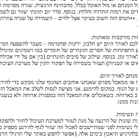
 המנחם או מול האוכל בכלל. מהבחינה הרגשית, שגרה מסוימת וסד
דים את רמות החרדה והלחץ. בנוסף, סדר יום תזונתי יעזור גם לשמ
 **הטיפ הזה חשוב בעיקר אצל ילדים – השמירה על שגרה עוזרת 
 
כם לאורך היום יש חלבון, ירקות ופחמימה - מעבר להשפעה המיט
ע התפתחות של חסרים תזונתיים של חומרים כמו ויטמינים ומינרלי
ך זמן. בנוסף, שילוב של סיבים תזונתיים (בין אם על ידי אכילת 
ים או קטניות) תעזור בשמירה על תפקוד תקין של מערכת העיכול.
 או ממאכל מסוים שאנחנו אוהבים ושהגוף שלנו מבקש כדי להירגע
של הגוף. במקום להימנע, אני מציעה לנסות לשלב את המאכל הזה
יב בארוחה. כשאוכלים את המאכל הזה במסגרת ארוחה ולא כנשנוש,
ות ממנו.
שונות של הרגעה על מנת לעזור למערכת העיכול לחזור ולתפקד 
י נשימות לפני שמתיישבים לאכול וזה יעזור לגוף להירגע מספיק כ
להרגיש תיאבון בימים אלה. (אפשר לחפש באתר שלי תרגילי הרגע