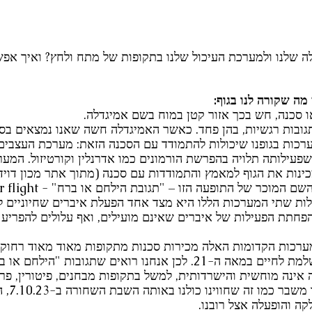
ה שלנו ולמערכת העיכול שלנו בתקופות של מתח ולחץ? ואיך אפ
ה שקורה לנו בגוף:
 סכנה, חש בכך אזור קטן במוח בשם אמיגדלה. 
ובות רגשיות, בהן פחד. כאשר האמיגדלה חשה שאנו נמצאים בסכ
כות בגופנו שיכולות להתמודד עם הסכנה הזאת: מערכת העצבים
פעילותה תלויה בהפרשת הורמונים כמו אדרנלין וקורטיזול. המע
ינות את הגוף למאמץ והתמודדות עם סכנה (מתוך אתר מכון דוידס
כר של התופעה הזו – "תגובת הילחם או ברח" - fight or flight. 
ות שתי המערכות הללו היא מצד אחד הפעלת איברים שחיוניים ל
פחתת הפעילות של איברים שאינם מועילים, ואף עלולים להפריע
מערכות הקדומות האלה מכירות סכנות מתקופות מאוד מאוד רחוקו
ממש הסתגלו בצורה מושלמת לחיים במאה ה-21. לכן אנחנו רואים שתגובות 
ינה מוחשית והישרדותית, למשל בתקופות מבחנים, פיטורין, פריד
כמובן שבזמן מלחמה
קה והופעלה אצל רובנו. 