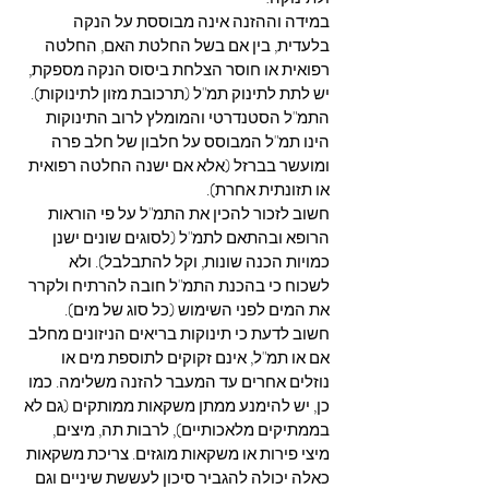
במידה וההזנה אינה מבוססת על הנקה 
בלעדית, בין אם בשל החלטת האם, החלטה 
רפואית או חוסר הצלחת ביסוס הנקה מספקת, 
יש לתת לתינוק תמ"ל (תרכובת מזון לתינוקות). 
התמ"ל הסטנדרטי והמומלץ לרוב התינוקות 
הינו תמ"ל המבוסס על חלבון של חלב פרה 
ומועשר בברזל (אלא אם ישנה החלטה רפואית 
או תזונתית אחרת). 
חשוב לזכור להכין את התמ"ל על פי הוראות 
הרופא ובהתאם לתמ"ל (לסוגים שונים ישנן 
כמויות הכנה שונות, וקל להתבלבל). ולא 
לשכוח כי בהכנת התמ"ל חובה להרתיח ולקרר 
את המים לפני השימוש (כל סוג של מים). 
חשוב לדעת כי תינוקות בריאים הניזונים מחלב 
אם או תמ"ל, אינם זקוקים לתוספת מים או 
נוזלים אחרים עד המעבר להזנה משלימה. כמו 
כן, יש להימנע ממתן משקאות ממותקים (גם לא 
בממתיקים מלאכותיים), לרבות תה, מיצים, 
מיצי פירות או משקאות מוגזים. צריכת משקאות 
כאלה יכולה להגביר סיכון לעששת שיניים וגם 