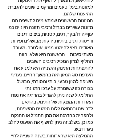
להתייאש, ולהמשיך לחשוף את התינוקות 
למזונות בעלי טעמים ומרקמים שונים להגברת 
ההיענות שלהם. 
המזונות הראשונים שמתאימים לחשיפה הם 
מזונות עשירים בברזל ורכיבי תזונה חיוניים כמו 
עוף/הודו/בקר, דגים, קטניות, ביצים, דגנים 
ודייסות דגנים ביתיות, ירקות מבושלים ופירות 
מאודים. רצוי להימנע ממזון אולטרה-מעובד 
משתי סיבות – הראשונה היא שלא יהווה 
תחליף למזון המכיל רכיבים חשובים 
להתפתחות התינוק והשנייה היא למנוע את 
העדפת סוג המזון הזה בהמשך החיים. נעדיף 
חשיפה למזון טבעי, ביתי ומסורתי, מבושל 
בצורה כזו ששומרת על ערכו התזונתי. 
החל מגיל שנה ניתן להגדיל בהדרגה את נפח 
הארוחות המוצקות של התינוק בהתאם 
לדרישה ובהתאם ללוח הזמנים המשפחתי, 
ולהפחית בהדרגה את מתן התמ"ל או ההנקה. 
כמו כן, בשלב זה ניתן לחשוף את הפעוט לחלב 
ניגר ודבש. 
ההמלצה היא שהארוחות בשנה השנייה לחיי 