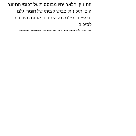
התינוק והלאה יהיו מבוססות על דפוסי התזונה 
הים-תיכונית, בבישול ביתי של חומרי גלם 
טבעיים ויכילו כמה שפחות מזונות מעובדים.
לסיכום, 
חשוב לבסס תזונה מאוזנת ודפוסי תזונה 
מיטיבים מרגע הלידה. בשלב הראשון, בין אם 
התזונה המתאימה לך ולתינוקך היא הנקה או 
תמ"ל – חשוב לעקוב אחרי הגדילה שלו, על 
מנת לוודא צריכה מספקת של רכיבים חיוניים 
הדרושים להם לצמיחה והתפתחות בריאה.
מגיל חצי שנה, או התחלת החשיפה למזון 
מושלים כדאי להפוך את החוויה הזו לחקירה 
משותפת, חוויות נעימות וטעימות חוזרות 
ונשנות של מזונות מזינים על מנת לעזור לתינוק 
לפתח מערכת יחסים נעימה וטובה עם האוכל, 
וגם ללמד אותו איך ומה לאכול. תקופת 
החשיפה למזון משלים היא תקופה קריטית 
בהתפתחות התינוק כמו גם בפיתוח הרגלי 
צריכת המזון וההעדפות שלו בהמשך החיים, 
לכן כדאי לעשות זאת בסבלנות רבה, ובהנאה!