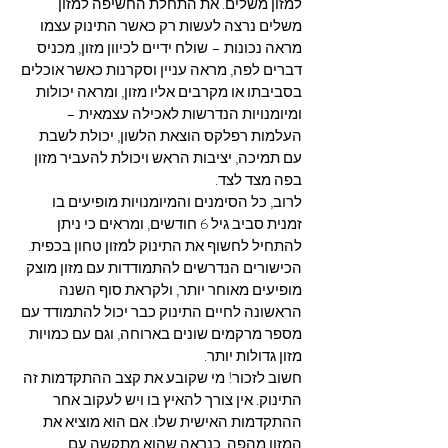
למזון משלים. את התחלת החשיפה למזון 
משלים נרצה לעשות רק כאשר התינוק עצמו 
מראה נכונות – שולח ידיים לכיוון מזון, מכניס 
דברים לפה, מראה עניין וסקרנות כאשר אוכלים 
בסביבתו או מקרבים אליו מזון, ומראה יכולות 
ומיומנויות הנדרשות לאכילה עצמאית – 
העלמות רפלקס הוצאת הלשון, יכולת לשבת 
עם תמיכה, יציבות הראש ויכולת להעביר מזון 
בפה מצד לצד. 
לרוב, כל הסימנים והמיומנויות מופיעים בו 
זמנית סביב גיל 6 חודשים, ומראים כי ניתן 
להתחיל לחשוף את התינוק למזון טחון בכפית. 
הכישורים הנדרשים להתמודדות עם מזון מוצק 
מופיעים מאוחר יותר, ולקראת סוף השנה 
הראשונה לחיים התינוק כבר יכול להתמודד עם 
מספר מרקמים שונים בארוחה, וגם עם כמויות 
מזון גדולות יותר. 
חשוב לזכור! מי שקובע את קצב ההתקדמות זה 
התינוק. אין צורך להאיץ בו ויש לעקוב אחר 
ההתקדמות האישית שלו. אם הוא מוציא את 
המזון מהפה, כנראה שהוא מתקשה עם 