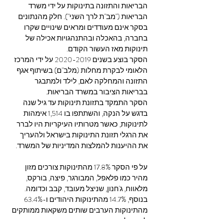
הבריאות והתזונה בתינוקות על ידי משרד 
הבריאות ("מב"ת לרך השני"). חלק מהנתונים 
בסקר אינם מעודדים ומראים שינויים שקרו 
בחברה, בהאכלה ובהתנהגויות אכילה של 
תינוקות מאז העשור הקודם.
הסקר בוצע בשנים 2020-2019 על ידי המרכז 
הלאומי לבקרת מחלות (מלב"ם) בשיתוף אגף 
התזונה והמחלקה לאם, לילד ולמתבגר 
בבריאות הציבור במשרד הבריאות.
הסקר התמקד בתזונת תינוקות עד גיל שנה 
בדגש על הנקה, והשתתפו בו 1,514 אימהות 
לתינוקות, כאשר מטרותיו העיקריות היו לברר 
את הרגלי תזונת התינוקות בישראל ולהעריך 
את ההיענות להמלצות המדיניות של המשרד.
על פי הסקר 17.8% מהתינוקות צורכים מזון 
מהיר כמו פלאפל, המבורגר, פיצה, בורקס, 
מלאווח, ג'חנון, שניצל מעובד, קבב וכדומה.
בנוסף, 14.7% מהתינוקות היהודים ו-63.4% 
מהתינוקות הערבים שותים משקאות ממותקים 